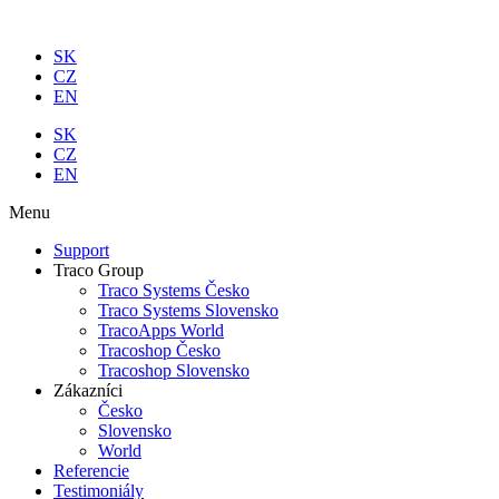
Preskočiť
na
SK
obsah
CZ
EN
SK
CZ
EN
Menu
Support
Traco Group
Traco Systems Česko
Traco Systems Slovensko
TracoApps World
Tracoshop Česko
Tracoshop Slovensko
Zákazníci
Česko
Slovensko
World
Referencie
Testimoniály