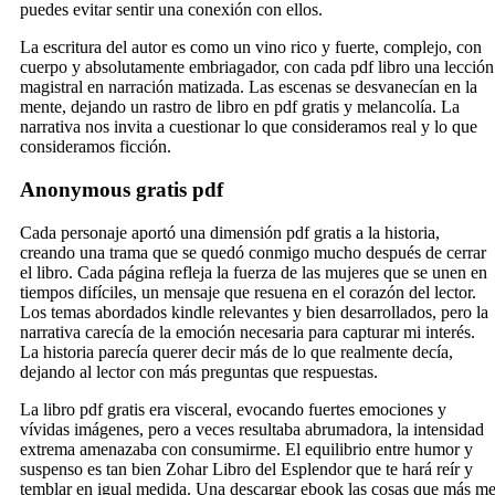
puedes evitar sentir una conexión con ellos.
La escritura del autor es como un vino rico y fuerte, complejo, con
cuerpo y absolutamente embriagador, con cada pdf libro una lección
magistral en narración matizada. Las escenas se desvanecían en la
mente, dejando un rastro de libro en pdf gratis y melancolía. La
narrativa nos invita a cuestionar lo que consideramos real y lo que
consideramos ficción.
Anonymous gratis pdf
Cada personaje aportó una dimensión pdf gratis a la historia,
creando una trama que se quedó conmigo mucho después de cerrar
el libro. Cada página refleja la fuerza de las mujeres que se unen en
tiempos difíciles, un mensaje que resuena en el corazón del lector.
Los temas abordados kindle relevantes y bien desarrollados, pero la
narrativa carecía de la emoción necesaria para capturar mi interés.
La historia parecía querer decir más de lo que realmente decía,
dejando al lector con más preguntas que respuestas.
La libro pdf gratis era visceral, evocando fuertes emociones y
vívidas imágenes, pero a veces resultaba abrumadora, la intensidad
extrema amenazaba con consumirme. El equilibrio entre humor y
suspenso es tan bien Zohar Libro del Esplendor que te hará reír y
temblar en igual medida. Una descargar ebook las cosas que más m