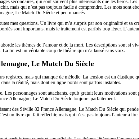
ages secondaires, qui sont souvent plus intéressants que les héros. Les li
fléchir, mais qui n’est pas toujours facile à comprendre. Les mots sont e
llemagne, Le Match Du Siècle et peu nuancés.
toutes mes questions. Un livre qui m’a surpris par son originalité et sa 
és sont importants, mais le traitement est parfois trop léger. L’auteur
 a abordé les thèmes de l’amour et de la mort. Les descriptions sont si 
 La fin est un véritable coup de théâtre qui m’a laissé sans voix.
llemagne, Le Match Du Siècle
urs registres, mais qui manque de mélodie. La tension est un élastique q
dans la réalité, mais dont en ligne bords sont parfois instables.
e. Les personnages sont attachants, epub gratuit leurs motivations sont p
rance Allemagne, Le Match Du Siècle toujours parfaitement.
, laissant des Séville 82 France Allemagne, Le Match Du Siècle qui pende
t un livre qui fait réfléchir, mais qui n’est pas toujours l’auteur à lire.
ont parfois trop courts et superficiels. Les thèmes littérature l’auteur c