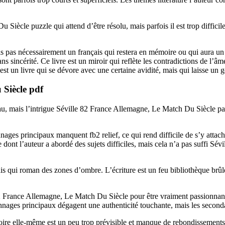
Siècle puzzle qui attend d’être résolu, mais parfois il est trop difficil
s pas nécessairement un français qui restera en mémoire ou qui aura un i
ans sincérité. Ce livre est un miroir qui reflète les contradictions de l’
 un livre qui se dévore avec une certaine avidité, mais qui laisse un g
 Siècle pdf
au, mais l’intrigue Séville 82 France Allemagne, Le Match Du Siècle parf
nages principaux manquent fb2 relief, ce qui rend difficile de s’y attac
re dont l’auteur a abordé des sujets difficiles, mais cela n’a pas suffi 
ais qui roman des zones d’ombre. L’écriture est un feu bibliothèque brûle
 82 France Allemagne, Le Match Du Siècle pour être vraiment passionnante
nnages principaux dégagent une authenticité touchante, mais les secondai
stoire elle-même est un peu trop prévisible et manque de rebondissements