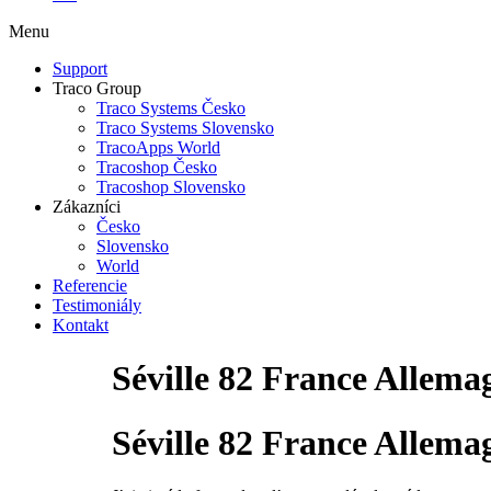
Menu
Support
Traco Group
Traco Systems Česko
Traco Systems Slovensko
TracoApps World
Tracoshop Česko
Tracoshop Slovensko
Zákazníci
Česko
Slovensko
World
Referencie
Testimoniály
Kontakt
Séville 82 France Allem
Séville 82 France Allema