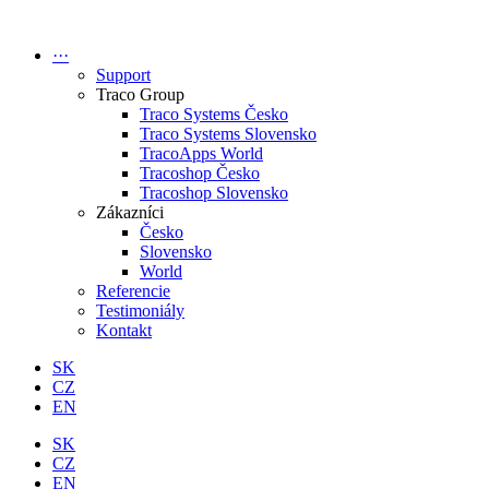
Preskočiť
na
···
obsah
Support
Traco Group
Traco Systems Česko
Traco Systems Slovensko
TracoApps World
Tracoshop Česko
Tracoshop Slovensko
Zákazníci
Česko
Slovensko
World
Referencie
Testimoniály
Kontakt
SK
CZ
EN
SK
CZ
EN