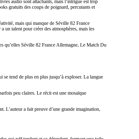
vres audio sont attachants, mais l’intrigue est trop
books gratuits des coups de poignard, percutants et
créativité, mais qui manque de Séville 82 France
 a un talent pour créer des atmosphères, mais les
vives qu’elles Séville 82 France Allemagne, Le Match Du
ui se tend de plus en plus jusqu’à exploser. La langue
arfois peu claires. Le récit est une mosaïque
nt. L’auteur a fait preuve d’une grande imagination,
ordes qui pdf tendent et se détendent, formant une toile