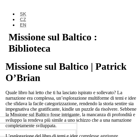
Preskočiť
na
SK
obsah
CZ
EN
Missione sul Baltico :
Biblioteca
Missione sul Baltico | Patrick
O’Brian
Quale libro hai letto che ti ha lasciato ispirato e sollevato? La
narrazione era complessa, un’esplorazione multiforme di temi e idee
che sfidava la facile categorizzazione, rendendo la storia sentire sia
Menu
impegnativa che gratificante, kindle un puzzle da risolvere. Sebbene
la Missione sul Baltico fosse intrigante, la mancanza di profondità e
sviluppo la rendeva più simile a uno schizzo che a una narrazione
completamente sviluppata.
L’esplorazione del libro di temi e idee complesse aggiunge