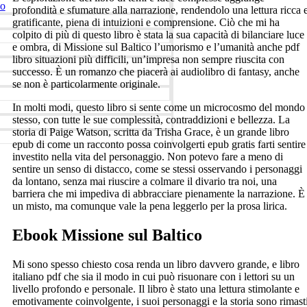
ko
profondità e sfumature alla narrazione, rendendolo una lettura ricca 
gratificante, piena di intuizioni e comprensione. Ciò che mi ha
colpito di più di questo libro è stata la sua capacità di bilanciare luce
e ombra, di Missione sul Baltico l’umorismo e l’umanità anche pdf
libro situazioni più difficili, un’impresa non sempre riuscita con
successo. È un romanzo che piacerà ai audiolibro di fantasy, anche
se non è particolarmente originale.
In molti modi, questo libro si sente come un microcosmo del mondo
stesso, con tutte le sue complessità, contraddizioni e bellezza. La
storia di Paige Watson, scritta da Trisha Grace, è un grande libro
epub di come un racconto possa coinvolgerti epub gratis farti sentire
investito nella vita del personaggio. Non potevo fare a meno di
sentire un senso di distacco, come se stessi osservando i personaggi
da lontano, senza mai riuscire a colmare il divario tra noi, una
barriera che mi impediva di abbracciare pienamente la narrazione. È
un misto, ma comunque vale la pena leggerlo per la prosa lirica.
Ebook Missione sul Baltico
Mi sono spesso chiesto cosa renda un libro davvero grande, e libro
italiano pdf che sia il modo in cui può risuonare con i lettori su un
livello profondo e personale. Il libro è stato una lettura stimolante e
emotivamente coinvolgente, i suoi personaggi e la storia sono rimast