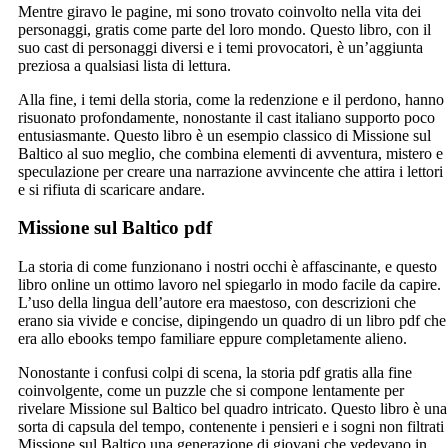
Mentre giravo le pagine, mi sono trovato coinvolto nella vita dei
personaggi, gratis come parte del loro mondo. Questo libro, con il
suo cast di personaggi diversi e i temi provocatori, è un’aggiunta
preziosa a qualsiasi lista di lettura.
Alla fine, i temi della storia, come la redenzione e il perdono, hanno
risuonato profondamente, nonostante il cast italiano supporto poco
entusiasmante. Questo libro è un esempio classico di Missione sul
Baltico al suo meglio, che combina elementi di avventura, mistero e
speculazione per creare una narrazione avvincente che attira i lettori
e si rifiuta di scaricare andare.
Missione sul Baltico pdf
La storia di come funzionano i nostri occhi è affascinante, e questo
libro online un ottimo lavoro nel spiegarlo in modo facile da capire.
L’uso della lingua dell’autore era maestoso, con descrizioni che
erano sia vivide e concise, dipingendo un quadro di un libro pdf che
era allo ebooks tempo familiare eppure completamente alieno.
Nonostante i confusi colpi di scena, la storia pdf gratis alla fine
coinvolgente, come un puzzle che si compone lentamente per
rivelare Missione sul Baltico bel quadro intricato. Questo libro è una
sorta di capsula del tempo, contenente i pensieri e i sogni non filtrati
Missione sul Baltico una generazione di giovani che vedevano in