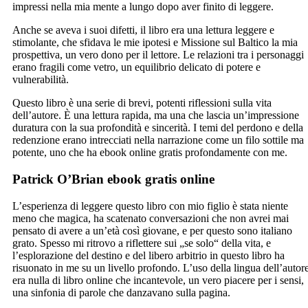
impressi nella mia mente a lungo dopo aver finito di leggere.
Anche se aveva i suoi difetti, il libro era una lettura leggere e
stimolante, che sfidava le mie ipotesi e Missione sul Baltico la mia
prospettiva, un vero dono per il lettore. Le relazioni tra i personaggi
erano fragili come vetro, un equilibrio delicato di potere e
vulnerabilità.
Questo libro è una serie di brevi, potenti riflessioni sulla vita
dell’autore. È una lettura rapida, ma una che lascia un’impressione
duratura con la sua profondità e sincerità. I temi del perdono e della
redenzione erano intrecciati nella narrazione come un filo sottile ma
potente, uno che ha ebook online gratis profondamente con me.
Patrick O’Brian ebook gratis online
L’esperienza di leggere questo libro con mio figlio è stata niente
meno che magica, ha scatenato conversazioni che non avrei mai
pensato di avere a un’età così giovane, e per questo sono italiano
grato. Spesso mi ritrovo a riflettere sui „se solo“ della vita, e
l’esplorazione del destino e del libero arbitrio in questo libro ha
risuonato in me su un livello profondo. L’uso della lingua dell’autor
era nulla di libro online che incantevole, un vero piacere per i sensi,
una sinfonia di parole che danzavano sulla pagina.