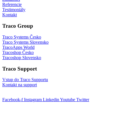
Referencie
Testimoniály
Kontakt
Traco Group
Traco Systems Česko
Traco Systems Slovensko
TracoApps World
Tracoshop Česko
Tracoshop Slovensko
Traco Support
Vstup do Traco Supportu
Kontakt na support
Facebook-f
Instagram
Linkedin
Youtube
Twitter