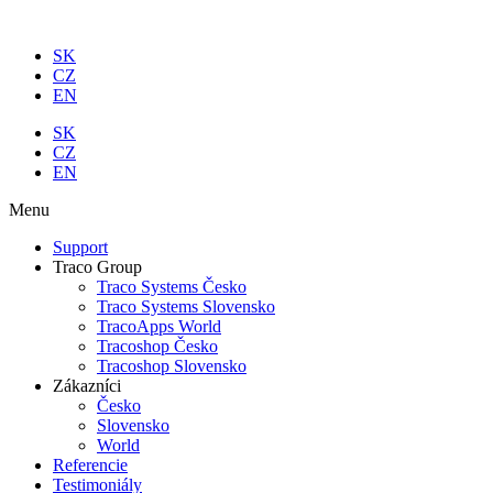
Preskočiť
na
SK
obsah
CZ
EN
SK
CZ
EN
Menu
Support
Traco Group
Traco Systems Česko
Traco Systems Slovensko
TracoApps World
Tracoshop Česko
Tracoshop Slovensko
Zákazníci
Česko
Slovensko
World
Referencie
Testimoniály