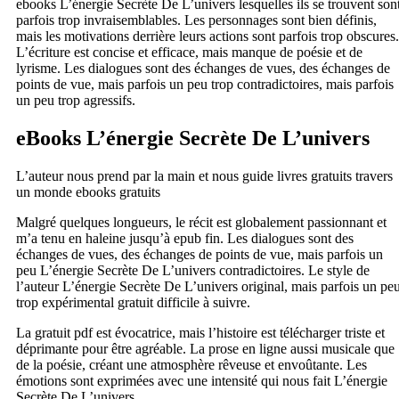
ebooks L’énergie Secrète De L’univers lesquelles ils se trouvent son
parfois trop invraisemblables. Les personnages sont bien définis,
mais les motivations derrière leurs actions sont parfois trop obscures.
L’écriture est concise et efficace, mais manque de poésie et de
lyrisme. Les dialogues sont des échanges de vues, des échanges de
points de vue, mais parfois un peu trop contradictoires, mais parfois
un peu trop agressifs.
eBooks L’énergie Secrète De L’univers
L’auteur nous prend par la main et nous guide livres gratuits travers
un monde ebooks gratuits
Malgré quelques longueurs, le récit est globalement passionnant et
m’a tenu en haleine jusqu’à epub fin. Les dialogues sont des
échanges de vues, des échanges de points de vue, mais parfois un
peu L’énergie Secrète De L’univers contradictoires. Le style de
l’auteur L’énergie Secrète De L’univers original, mais parfois un pe
trop expérimental gratuit difficile à suivre.
La gratuit pdf est évocatrice, mais l’histoire est télécharger triste et
déprimante pour être agréable. La prose en ligne aussi musicale que
de la poésie, créant une atmosphère rêveuse et envoûtante. Les
émotions sont exprimées avec une intensité qui nous fait L’énergie
Secrète De L’univers