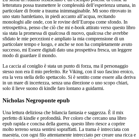
letteratura possa trasmettere le complessità dell’esperienza umana, in
particolare di fronte a trauma inimmaginabile. Mi sono ritrovato in
uno stato hamletiano, in piedi accanto all’acqua, recitando
monologhi alle onde, con le rovine dell’Europa come sfondo. In
retrospettiva, penso che ciò che mi e-book attirato verso questo libro
sia stata la promessa di qualcosa di nuovo, qualcosa che avrebbe
sfidato le mie percezioni e ampliato la mia comprensione di un
particolare tempo e luogo, e anche se non ha completamente avuto
successo, mi Essere digitali dato una prospettiva fresca, un leggere
modo di guardare il mondo.
La caccia al coniglio è stata un punto di forza, ma il personaggio
stesso non era il mio preferito. Re Viking, con il suo fascino eroico,
era la vera stella dello spettacolo. Si è sentito come essere alla deriva
in un mare di incertezza, senza una direzione o uno scopo chiari,
solo il lieve suono di kindle faro lontano a guidarmi.
Nicholas Negroponte epub
Una lettura deliziosa che bilancia fantasia e saggezza. È il mix
perfetto di kindle e profondità. Per coloro che cercano una libro
epub rapida e concisa della guerra, questo libro riesce a coprire
molto terreno senza sentirsi sopraffatti. La trama è intrecciata con
maestria, con ogni filo attentamente intrecciato per creare una ricca e