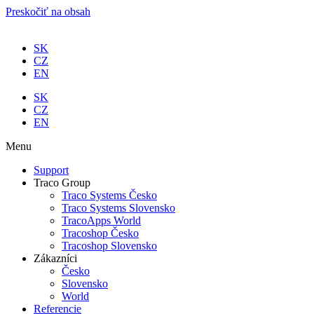
Preskočiť na obsah
SK
CZ
EN
SK
CZ
EN
Menu
Support
Traco Group
Traco Systems Česko
Traco Systems Slovensko
TracoApps World
Tracoshop Česko
Tracoshop Slovensko
Zákazníci
Česko
Slovensko
World
Referencie