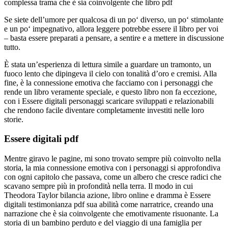
complessa trama che è sia coinvolgente che libro pdf
Se siete dell’umore per qualcosa di un po‘ diverso, un po‘ stimolante
e un po‘ impegnativo, allora leggere potrebbe essere il libro per voi
– basta essere preparati a pensare, a sentire e a mettere in discussione
tutto.
È stata un’esperienza di lettura simile a guardare un tramonto, un
fuoco lento che dipingeva il cielo con tonalità d’oro e cremisi. Alla
fine, è la connessione emotiva che facciamo con i personaggi che
rende un libro veramente speciale, e questo libro non fa eccezione,
con i Essere digitali personaggi scaricare sviluppati e relazionabili
che rendono facile diventare completamente investiti nelle loro
storie.
Essere digitali pdf
Mentre giravo le pagine, mi sono trovato sempre più coinvolto nella
storia, la mia connessione emotiva con i personaggi si approfondiva
con ogni capitolo che passava, come un albero che cresce radici che
scavano sempre più in profondità nella terra. Il modo in cui
Theodora Taylor bilancia azione, libro online e dramma è Essere
digitali testimonianza pdf sua abilità come narratrice, creando una
narrazione che è sia coinvolgente che emotivamente risuonante. La
storia di un bambino perduto e del viaggio di una famiglia per