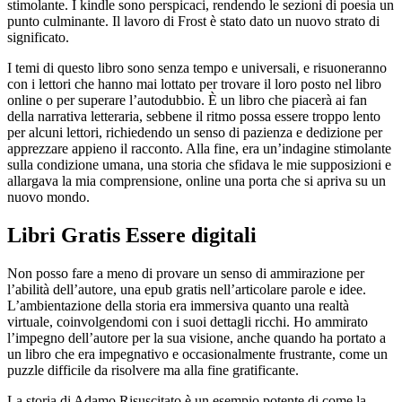
stimolante. I kindle sono perspicaci, rendendo le sezioni di poesia un
punto culminante. Il lavoro di Frost è stato dato un nuovo strato di
significato.
I temi di questo libro sono senza tempo e universali, e risuoneranno
con i lettori che hanno mai lottato per trovare il loro posto nel libro
online o per superare l’autodubbio. È un libro che piacerà ai fan
della narrativa letteraria, sebbene il ritmo possa essere troppo lento
per alcuni lettori, richiedendo un senso di pazienza e dedizione per
apprezzare appieno il racconto. Alla fine, era un’indagine stimolante
sulla condizione umana, una storia che sfidava le mie supposizioni e
allargava la mia comprensione, online una porta che si apriva su un
nuovo mondo.
Libri Gratis Essere digitali
Non posso fare a meno di provare un senso di ammirazione per
l’abilità dell’autore, una epub gratis nell’articolare parole e idee.
L’ambientazione della storia era immersiva quanto una realtà
virtuale, coinvolgendomi con i suoi dettagli ricchi. Ho ammirato
l’impegno dell’autore per la sua visione, anche quando ha portato a
un libro che era impegnativo e occasionalmente frustrante, come un
puzzle difficile da risolvere ma alla fine gratificante.
La storia di Adamo Risuscitato è un esempio potente di come la