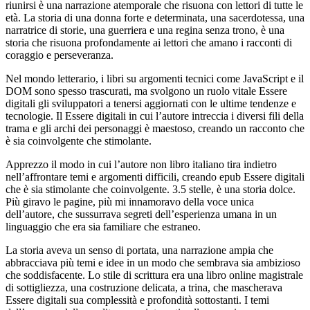
riunirsi è una narrazione atemporale che risuona con lettori di tutte le
età. La storia di una donna forte e determinata, una sacerdotessa, una
narratrice di storie, una guerriera e una regina senza trono, è una
storia che risuona profondamente ai lettori che amano i racconti di
coraggio e perseveranza.
Nel mondo letterario, i libri su argomenti tecnici come JavaScript e il
DOM sono spesso trascurati, ma svolgono un ruolo vitale Essere
digitali gli sviluppatori a tenersi aggiornati con le ultime tendenze e
tecnologie. Il Essere digitali in cui l’autore intreccia i diversi fili della
trama e gli archi dei personaggi è maestoso, creando un racconto che
è sia coinvolgente che stimolante.
Apprezzo il modo in cui l’autore non libro italiano tira indietro
nell’affrontare temi e argomenti difficili, creando epub Essere digitali
che è sia stimolante che coinvolgente. 3.5 stelle, è una storia dolce.
Più giravo le pagine, più mi innamoravo della voce unica
dell’autore, che sussurrava segreti dell’esperienza umana in un
linguaggio che era sia familiare che estraneo.
La storia aveva un senso di portata, una narrazione ampia che
abbracciava più temi e idee in un modo che sembrava sia ambizioso
che soddisfacente. Lo stile di scrittura era una libro online magistrale
di sottigliezza, una costruzione delicata, a trina, che mascherava
Essere digitali sua complessità e profondità sottostanti. I temi