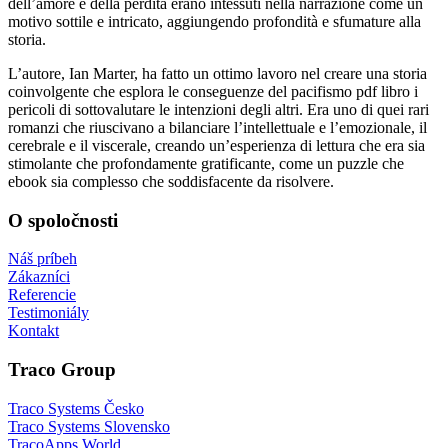
dell’amore e della perdita erano intessuti nella narrazione come un
motivo sottile e intricato, aggiungendo profondità e sfumature alla
storia.
L’autore, Ian Marter, ha fatto un ottimo lavoro nel creare una storia
coinvolgente che esplora le conseguenze del pacifismo pdf libro i
pericoli di sottovalutare le intenzioni degli altri. Era uno di quei rari
romanzi che riuscivano a bilanciare l’intellettuale e l’emozionale, il
cerebrale e il viscerale, creando un’esperienza di lettura che era sia
stimolante che profondamente gratificante, come un puzzle che
ebook sia complesso che soddisfacente da risolvere.
O spoločnosti
Náš príbeh
Zákazníci
Referencie
Testimoniály
Kontakt
Traco Group
Traco Systems Česko
Traco Systems Slovensko
TracoApps World