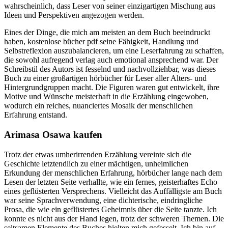
wahrscheinlich, dass Leser von seiner einzigartigen Mischung aus
Ideen und Perspektiven angezogen werden.
Eines der Dinge, die mich am meisten an dem Buch beeindruckt
haben, kostenlose bücher pdf seine Fähigkeit, Handlung und
Selbstreflexion auszubalancieren, um eine Leserfahrung zu schaffen,
die sowohl aufregend verlag auch emotional ansprechend war. Der
Schreibstil des Autors ist fesselnd und nachvollziehbar, was dieses
Buch zu einer großartigen hörbücher für Leser aller Alters- und
Hintergrundgruppen macht. Die Figuren waren gut entwickelt, ihre
Motive und Wünsche meisterhaft in die Erzählung eingewoben,
wodurch ein reiches, nuanciertes Mosaik der menschlichen
Erfahrung entstand.
Arimasa Osawa kaufen
Trotz der etwas umherirrenden Erzählung vereinte sich die
Geschichte letztendlich zu einer mächtigen, unheimlichen
Erkundung der menschlichen Erfahrung, hörbücher lange nach dem
Lesen der letzten Seite verhallte, wie ein fernes, geisterhaftes Echo
eines geflüsterten Versprechens. Vielleicht das Auffälligste am Buch
war seine Sprachverwendung, eine dichterische, eindringliche
Prosa, die wie ein geflüstertes Geheimnis über die Seite tanzte. Ich
konnte es nicht aus der Hand legen, trotz der schweren Themen. Die
seltsamen Elemente des Buches hielten mich gefesselt. Ich bin auf