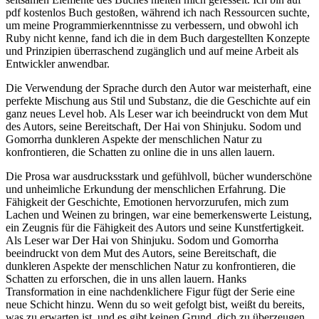
pdf kostenlos Buch gestoßen, während ich nach Ressourcen suchte,
um meine Programmierkenntnisse zu verbessern, und obwohl ich
Ruby nicht kenne, fand ich die in dem Buch dargestellten Konzepte
und Prinzipien überraschend zugänglich und auf meine Arbeit als
Entwickler anwendbar.
Die Verwendung der Sprache durch den Autor war meisterhaft, eine
perfekte Mischung aus Stil und Substanz, die die Geschichte auf ein
ganz neues Level hob. Als Leser war ich beeindruckt von dem Mut
des Autors, seine Bereitschaft, Der Hai von Shinjuku. Sodom und
Gomorrha dunkleren Aspekte der menschlichen Natur zu
konfrontieren, die Schatten zu online die in uns allen lauern.
Die Prosa war ausdrucksstark und gefühlvoll, bücher wunderschöne
und unheimliche Erkundung der menschlichen Erfahrung. Die
Fähigkeit der Geschichte, Emotionen hervorzurufen, mich zum
Lachen und Weinen zu bringen, war eine bemerkenswerte Leistung,
ein Zeugnis für die Fähigkeit des Autors und seine Kunstfertigkeit.
Als Leser war Der Hai von Shinjuku. Sodom und Gomorrha
beeindruckt von dem Mut des Autors, seine Bereitschaft, die
dunkleren Aspekte der menschlichen Natur zu konfrontieren, die
Schatten zu erforschen, die in uns allen lauern. Hanks
Transformation in eine nachdenklichere Figur fügt der Serie eine
neue Schicht hinzu. Wenn du so weit gefolgt bist, weißt du bereits,
was zu erwarten ist, und es gibt keinen Grund, dich zu überzeugen,