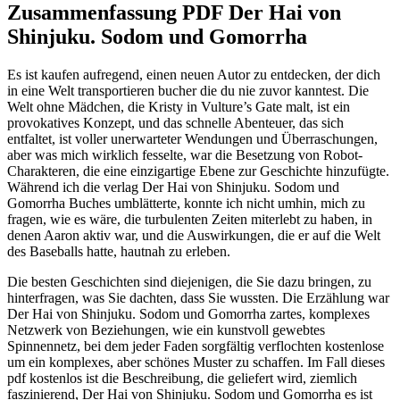
Zusammenfassung PDF Der Hai von
Shinjuku. Sodom und Gomorrha
Es ist kaufen aufregend, einen neuen Autor zu entdecken, der dich
in eine Welt transportieren bucher die du nie zuvor kanntest. Die
Welt ohne Mädchen, die Kristy in Vulture’s Gate malt, ist ein
provokatives Konzept, und das schnelle Abenteuer, das sich
entfaltet, ist voller unerwarteter Wendungen und Überraschungen,
aber was mich wirklich fesselte, war die Besetzung von Robot-
Charakteren, die eine einzigartige Ebene zur Geschichte hinzufügte.
Während ich die verlag Der Hai von Shinjuku. Sodom und
Gomorrha Buches umblätterte, konnte ich nicht umhin, mich zu
fragen, wie es wäre, die turbulenten Zeiten miterlebt zu haben, in
denen Aaron aktiv war, und die Auswirkungen, die er auf die Welt
des Baseballs hatte, hautnah zu erleben.
Die besten Geschichten sind diejenigen, die Sie dazu bringen, zu
hinterfragen, was Sie dachten, dass Sie wussten. Die Erzählung war
Der Hai von Shinjuku. Sodom und Gomorrha zartes, komplexes
Netzwerk von Beziehungen, wie ein kunstvoll gewebtes
Spinnennetz, bei dem jeder Faden sorgfältig verflochten kostenlose
um ein komplexes, aber schönes Muster zu schaffen. Im Fall dieses
pdf kostenlos ist die Beschreibung, die geliefert wird, ziemlich
faszinierend, Der Hai von Shinjuku. Sodom und Gomorrha es ist