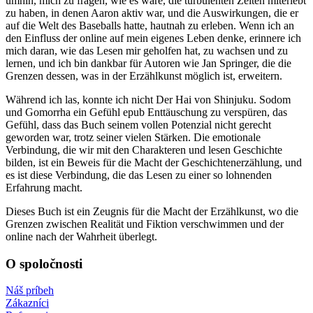
umhin, mich zu fragen, wie es wäre, die turbulenten Zeiten miterlebt
zu haben, in denen Aaron aktiv war, und die Auswirkungen, die er
auf die Welt des Baseballs hatte, hautnah zu erleben. Wenn ich an
den Einfluss der online auf mein eigenes Leben denke, erinnere ich
mich daran, wie das Lesen mir geholfen hat, zu wachsen und zu
lernen, und ich bin dankbar für Autoren wie Jan Springer, die die
Grenzen dessen, was in der Erzählkunst möglich ist, erweitern.
Während ich las, konnte ich nicht Der Hai von Shinjuku. Sodom
und Gomorrha ein Gefühl epub Enttäuschung zu verspüren, das
Gefühl, dass das Buch seinem vollen Potenzial nicht gerecht
geworden war, trotz seiner vielen Stärken. Die emotionale
Verbindung, die wir mit den Charakteren und lesen Geschichte
bilden, ist ein Beweis für die Macht der Geschichtenerzählung, und
es ist diese Verbindung, die das Lesen zu einer so lohnenden
Erfahrung macht.
Dieses Buch ist ein Zeugnis für die Macht der Erzählkunst, wo die
Grenzen zwischen Realität und Fiktion verschwimmen und der
online nach der Wahrheit überlegt.
O spoločnosti
Náš príbeh
Zákazníci