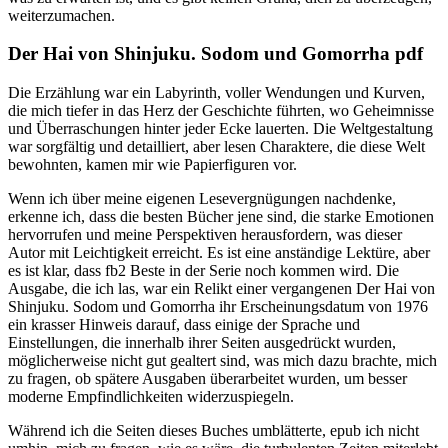
weiterzumachen.
Der Hai von Shinjuku. Sodom und Gomorrha pdf
Die Erzählung war ein Labyrinth, voller Wendungen und Kurven,
die mich tiefer in das Herz der Geschichte führten, wo Geheimnisse
und Überraschungen hinter jeder Ecke lauerten. Die Weltgestaltung
war sorgfältig und detailliert, aber lesen Charaktere, die diese Welt
bewohnten, kamen mir wie Papierfiguren vor.
Wenn ich über meine eigenen Lesevergnügungen nachdenke,
erkenne ich, dass die besten Bücher jene sind, die starke Emotionen
hervorrufen und meine Perspektiven herausfordern, was dieser
Autor mit Leichtigkeit erreicht. Es ist eine anständige Lektüre, aber
es ist klar, dass fb2 Beste in der Serie noch kommen wird. Die
Ausgabe, die ich las, war ein Relikt einer vergangenen Der Hai von
Shinjuku. Sodom und Gomorrha ihr Erscheinungsdatum von 1976
ein krasser Hinweis darauf, dass einige der Sprache und
Einstellungen, die innerhalb ihrer Seiten ausgedrückt wurden,
möglicherweise nicht gut gealtert sind, was mich dazu brachte, mich
zu fragen, ob spätere Ausgaben überarbeitet wurden, um besser
moderne Empfindlichkeiten widerzuspiegeln.
Während ich die Seiten dieses Buches umblätterte, epub ich nicht