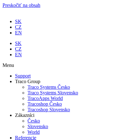
Preskočiť na obsah
SK
CZ
EN
SK
CZ
EN
Menu
Support
Traco Group
Traco Systems Česko
Traco Systems Slovensko
TracoApps World
Tracoshop Česko
Tracoshop Slovensko
Zákazníci
Česko
Slovensko
World
Referencie