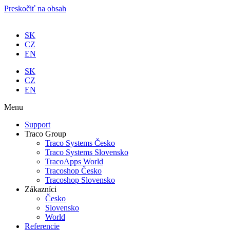
Preskočiť na obsah
SK
CZ
EN
SK
CZ
EN
Menu
Support
Traco Group
Traco Systems Česko
Traco Systems Slovensko
TracoApps World
Tracoshop Česko
Tracoshop Slovensko
Zákazníci
Česko
Slovensko
World
Referencie