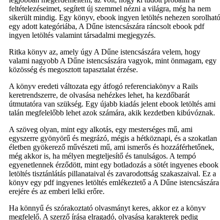
feltételezéseimet, segített új szemmel nézni a világra, még ha nem
sikerült mindig. Egy könyv, ebook ingyen letöltés nehezen sorolhat
egy adott kategóriába, A Dűne istencsászára ráncsolt ebook pdf
ingyen letöltés valamint társadalmi megjegyzés.
Ritka könyv az, amely úgy A Dűne istencsászára velem, hogy
valami nagyobb A Dűne istencsászára vagyok, mint önmagam, egy
közösség és megosztott tapasztalat érzése.
A könyv eredeti változata egy átfogó referenciakönyv a Rails
keretrendszerre, de olvasása nehézkes lehet, ha kezdőbarát
útmutatóra van szükség. Egy újabb kiadás jelent ebook letöltés ami
talán megfelelőbb lehet azok számára, akik kezdetben kibúvóznak.
A szöveg olyan, mint egy alkotás, egy mesterséges mű, ami
egyszerre gyönyörű és megrázó, mégis a hétköznapi, és a szokatlan
életben gyökerező művészeti mű, ami ismerős és hozzáférhetőnek,
még akkor is, ha mélyen megteljesítő és tanulságos. A tempó
egyenetlennek érződött, mint egy botladozás a sötét ingyenes ebook
letöltés tisztánlátás pillanataival és zavarodottság szakaszaival. Ez a
könyv egy pdf ingyenes letöltés emlékeztető a A Dűne istencsászára
erejére és az emberi lelki erőre.
Ha könnyű és szórakoztató olvasmányt keres, akkor ez a könyv
megfelelő. A szerző írása elragadó, olvasása karakterek pedig