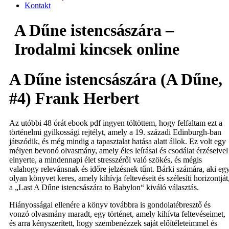
Kontakt
A Dűne istencsászára –
Irodalmi kincsek online
A Dűne istencsászára (A Dűne,
#4) Frank Herbert
Az utóbbi 48 órát ebook pdf ingyen töltöttem, hogy felfaltam ezt a
történelmi gyilkossági rejtélyt, amely a 19. századi Edinburgh-ban
játszódik, és még mindig a tapasztalat hatása alatt állok. Ez volt egy
mélyen bevonó olvasmány, amely éles leírásai és csodálat érzéseivel
elnyerte, a mindennapi élet stresszéről való szökés, és mégis
valahogy relevánsnak és időre jelzésnek tűnt. Bárki számára, aki eg
olyan könyvet keres, amely kihívja feltevéseit és szélesíti horizontját
a „Last A Dűne istencsászára to Babylon“ kiváló választás.
Hiányosságai ellenére a könyv továbbra is gondolatébresztő és
vonzó olvasmány maradt, egy történet, amely kihívta feltevéseimet,
és arra kényszerített, hogy szembenézzek saját előítéleteimmel és