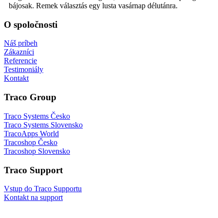
bájosak. Remek választás egy lusta vasárnap délutánra.
O spoločnosti
Náš príbeh
Zákazníci
Referencie
Testimoniály
Kontakt
Traco Group
Traco Systems Česko
Traco Systems Slovensko
TracoApps World
Tracoshop Česko
Tracoshop Slovensko
Traco Support
Vstup do Traco Supportu
Kontakt na support