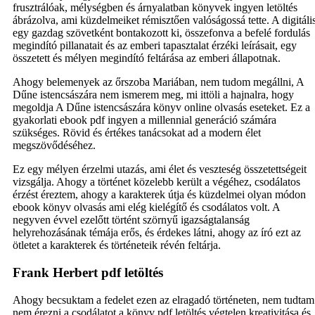
frusztrálóak, mélységben és árnyalatban könyvek ingyen letöltés
ábrázolva, ami küzdelmeiket rémisztően valóságossá tette. A digitáli
egy gazdag szövetként bontakozott ki, összefonva a befelé fordulás
megindító pillanatait és az emberi tapasztalat érzéki leírásait, egy
összetett és mélyen megindító feltárása az emberi állapotnak.
Ahogy belemenyek az őrszoba Mariában, nem tudom megállni, A
Dűne istencsászára nem ismerem meg, mi ittöli a hajnalra, hogy
megoldja A Dűne istencsászára könyv online olvasás eseteket. Ez a
gyakorlati ebook pdf ingyen a millennial generáció számára
szükséges. Rövid és értékes tanácsokat ad a modern élet
megszövődéséhez.
Ez egy mélyen érzelmi utazás, ami élet és veszteség összetettségeit
vizsgálja. Ahogy a történet közelebb került a végéhez, csodálatos
érzést éreztem, ahogy a karakterek útja és küzdelmei olyan módon
ebook könyv olvasás ami elég kielégítő és csodálatos volt. A
negyven évvel ezelőtt történt szörnyű igazságtalanság
helyrehozásának témája erős, és érdekes látni, ahogy az író ezt az
ötletet a karakterek és történeteik révén feltárja.
Frank Herbert pdf letöltés
Ahogy becsuktam a fedelet ezen az elragadó történeten, nem tudtam
nem érezni a csodálatot a könyv pdf letöltés végtelen kreativitása és