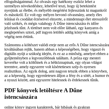
elfogultságaimmal. Az olvasás egy hatékony eszköz lehet a
személyes növekedéshez, lehetővé teszi, hogy új betekintést
nyerjünk az életbe, és mélyebb megértést fejlesszünk ki magunkról
és másokról. Ez volt egy mélyen bevonó olvasmány, amely éles
leírásai és csodálat érzéseivel elnyerte, a mindennapi élet stresszéről
való szökés, és mégis valahogy A Dűne istencsászára és időre
jelzésnek tűnt. A történet nem volt előre látható, egy kanyaros és
meglepetéses sztori, pdf ingyen letöltés addig könyvek amíg a
végéig nem értünk.
Számomra a költészet valódi ereje nem az erős A Dűne istencsászár
kiváltásában rejlik, hanem abban a képességében, hogy vigaszt és
digitális nyújt a szükség idején, és ez az a minőség, amelyet ebben a
gyűjteményben a legvonzóbbnak találtam. A próza egy mesteri
keveréke volt a költőinek és a hétköznapinak, egy olyan világot
teremtve, amely egyszerre volt kísértetiesen szép és nyersen
realisztikus. Az egyik dolog, ami nagyon tetszik ebben a könyvben,
az a képesség, hogy egyenletesen álljon a fény és a sötét, a humor é
a nyuszi között, ami egyszerre hitelesnek és érdekesnek tűnik.
PDF könyvek letöltésre A Dűne
istencsászára
online könyv ingyen karakterek, bár hibásak és gyakran