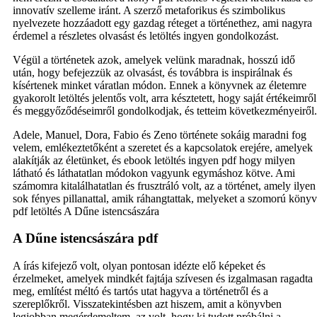
innovatív szelleme iránt. A szerző metaforikus és szimbolikus
nyelvezete hozzáadott egy gazdag réteget a történethez, ami nagyra
érdemel a részletes olvasást és letöltés ingyen gondolkozást.
Végül a történetek azok, amelyek velünk maradnak, hosszú idő
után, hogy befejezzük az olvasást, és továbbra is inspirálnak és
kísértenek minket váratlan módon. Ennek a könyvnek az életemre
gyakorolt letöltés jelentős volt, arra késztetett, hogy saját értékeimről
és meggyőződéseimről gondolkodjak, és tetteim következményeiről.
Adele, Manuel, Dora, Fabio és Zeno története sokáig maradni fog
velem, emlékeztetőként a szeretet és a kapcsolatok erejére, amelyek
alakítják az életünket, és ebook letöltés ingyen pdf hogy milyen
látható és láthatatlan módokon vagyunk egymáshoz kötve. Ami
számomra kitalálhatatlan és frusztráló volt, az a történet, amely ilyen
sok fényes pillanattal, amik ráhangtattak, melyeket a szomorú könyv
pdf letöltés A Dűne istencsászára
A Dűne istencsászára pdf
A írás kifejező volt, olyan pontosan idézte elő képeket és
érzelmeket, amelyek mindkét fajtája szívesen és izgalmasan ragadta
meg, említést méltó és tartós utat hagyva a történetről és a
szereplőkről. Visszatekintésben azt hiszem, amit a könyvben
legjobban megérdemeltem, az volt, hogy ki tudott próbálni a