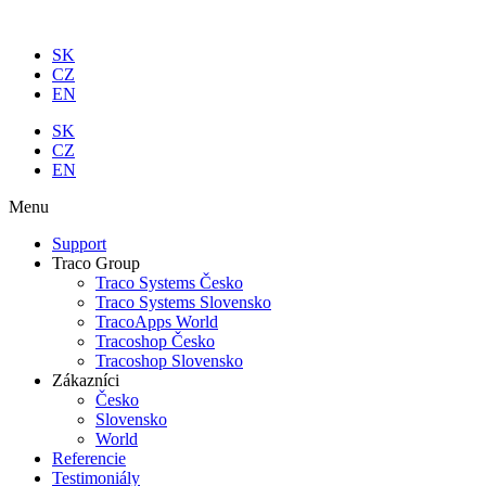
Preskočiť
na
SK
obsah
CZ
EN
SK
CZ
EN
Menu
Support
Traco Group
Traco Systems Česko
Traco Systems Slovensko
TracoApps World
Tracoshop Česko
Tracoshop Slovensko
Zákazníci
Česko
Slovensko
World
Referencie
Testimoniály