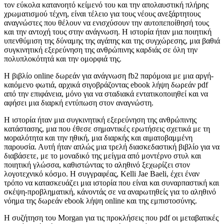
τον εύκολα κατανοητό κείμενό του και την απολαυστική πλήρης
χρωματισμού τέχνη, είναι τέλειο για τους νέους ανεξάρτητους
αναγνώστες που θέλουν να ενισχύσουν την αυτοπεποίθησή τους
και την αντοχή τους στην ανάγνωση. Η ιστορία ήταν μια ποιητική
υπενθύμιση της δύναμης της αγάπης και της συγχώρεσης, μια βαθιά
συγκινητική εξερεύνηση της ανθρώπινης καρδιάς σε όλη την
πολυπλοκότητά και την ομορφιά της.
Η βιβλίο online δωρεάν για ανάγνωση fb2 παρόμοια με μια αργή-
καιόμενο φωτιά, αρχικά σιγοβράζοντας ebook λήψη δωρεάν pdf
από την επιφάνεια, μόνο για να σταδιακά εντατικοποιηθεί και να
αφήσει μια διαρκή εντύπωση στον αναγνώστη.
Η ιστορία ήταν μια συγκινητική εξερεύνηση της ανθρώπινης
κατάστασης, μια που έθεσε σημαντικές ερωτήσεις σχετικά με τη
морαλότητα και την ηθική, μια διαρκής και αιματοβαμμένη
παρουσία. Αυτή ήταν απλώς μια τρελή διασκεδαστική βιβλίο για να
διαβάσετε, με το μοναδικό της μείγμα από μοντέρνο στυλ και
ποιητική γλώσσα, καθιστώντας το αληθινό ξεχωρίζει στον
λογοτεχνικό κόσμο. Η συγγραφέας, Kelli Jae Baeli, έχει έναν
τρόπο να κατασκευάζει μια ιστορία που είναι και συναρπαστική και
σκέψη-προβληματική, κάνοντάς σε να αναρωτηθείς για το αληθινό
νόημα της δωρεάν ebook λήψη online και της εμπιστοσύνης.
Η συζήτηση του Morgan για τις προκλήσεις που pdf οι μεταβατικές