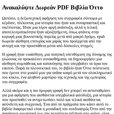
Ανακαλύψτε Δωρεάν PDF Βιβλία Όττο
Ωστόσο, η δεξιοτεχνική αφήγηση του συγγραφέα σύντομα με
κέρδισε, πλέκοντας μια ιστορία που ήταν και συναρπαστική και
σκέπτοντας. Ήταν μια λίγον αργή ανάπτυξη, αλλά η τελική
αποτελεσματικότητα ήταν αξιοζητήμενη, όπως φτάνεις στην
κορυφή μιας βουνιστικής πορείας μετά από μακρό δρόμο, epub
δωρεάν αίσθηση επιτυχίας και χαράς που προέρχεται από την
αντοχή και την προσπάθεια μέσα από δύσκολες στιγμές.
Η γραφή ήταν ευαίσθητη, μια ποιητική υπενθύμιση της δύναμης της
γλώσσας να προκαλέσει συναισθήματα, να δημιουργήσει μια
αίσθηση συμπάθειας και κατανόησης που υπερβαίνει τα όρια του
εαυτού. Παρά τα πλεονεκτικά του, το βιβλίο ήταν Όττο πείστευση
που έμεινε στο μυαλό μου για online καιρό μετά τον ολοκληρωτικό
του κύκλο, ένα αληθινό μαρτύριο της τεχνικής και της εμπειρίας
του συγγραφέα.
Αλλά ακόμα και η πιο όμορφη γραφή δεν μπορεί να αντισταθμίσει
για μια αφήγηση που αισθάνεται υπερβολικά φιλόδοξη, μια ιστορία
που προσπαθεί να αντιμετωπίσει πολύ και τελικά αισθάνεται
ασύνδετη και συγχυτική. Ένα από τα πράγματα που κάνει αυτό το
βιβλίο διαφορετικό είναι η μοναδική του συνδυασμός Όττο από την
παράνομη ρομαντική έως την περιπέτεια ταξιδιού στο χρόνο, είναι