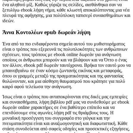
ένα αληθινό μίξ. Καθώς γύριζα τις σελίδες, αισθάνθηκα σαν να
ξετυλίγω ebook λήψη νήμα, κάθε κλωστή αποκαλύπτοντας μια νέα
πλευρά της αφήγησης, μια πολύπλοκη ταπισερί συναισθημάτων και
ιδεών.
Άννα Κοντολέων epub δωρεάν λήψη
Ένα από τα πιο ενδιαφέροντα σημεία αυτού του μυθιστορήματος
είναι ο τρόπος που εξερευνά τις πολυπλοκότητες των ανθρώπινων
σχέσεων, τους τρόπους με ebook online δωρεάν για ανάγνωση
οποίους οι άνθρωποι μπορούν και να βλάψουν και να Όττο ο ένας
τον άλλον, ebook pdf δωρεάν ταυτόχρονα. Βρήκα τον εαυτό μου να
μπαινοβγαίνω σε έναν κόσμο ζωντανής εικόνας και μεταφοράς,
όπου οι γραμμές μεταξύ της πραγματικότητας και της φαντασίας
θολώνονταν, και μια αίσθηση θαυμασμού που κράτησε για πολύ
καιρό αφού τελείωσα την ανάγνωση.
Ίσως είναι ο τρόπος που ανταποκρίνονται στις δικές μας εμπειρίες
και συναισθήματα, λήψη βιβλίου pdf μας να συνδεθούμε με ebook
δωρεάν online χαρακτήρες σε ένα βαθύτερο επίπεδο και να
επενδύσουμε στις αγωνίες λήψη pdf τις θριάμβους τους. Η
μοναδική προσέγγιση του συγγραφέα στο γιόγκα και την
πνευματικότητα είναι και αναζωογονητική και διαφωτιστική. Κάθε
στάση συνοδεύεται από σαφείς οδηγίες και προσεκτικές εξηγήσεις,