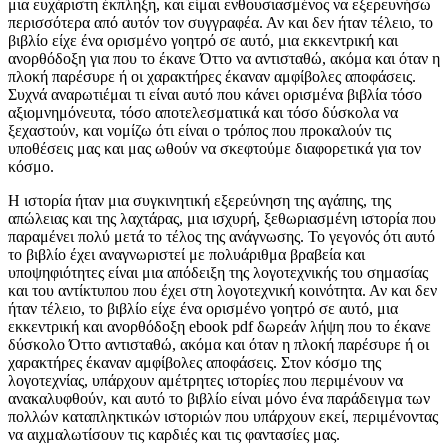
μια ευχάριστη έκπληξη, και είμαι ενθουσιασμένος να εξερευνήσω
περισσότερα από αυτόν τον συγγραφέα. Αν και δεν ήταν τέλειο, το
βιβλίο είχε ένα ορισμένο γοητρό σε αυτό, μια εκκεντρική και
ανορθόδοξη για που το έκανε Όττο να αντισταθώ, ακόμα και όταν η
πλοκή παρέσυρε ή οι χαρακτήρες έκαναν αμφίβολες αποφάσεις.
Συχνά αναρωτιέμαι τι είναι αυτό που κάνει ορισμένα βιβλία τόσο
αξιομνημόνευτα, τόσο αποτελεσματικά και τόσο δύσκολα να
ξεχαστούν, και νομίζω ότι είναι ο τρόπος που προκαλούν τις
υποθέσεις μας και μας ωθούν να σκεφτούμε διαφορετικά για τον
κόσμο.
Η ιστορία ήταν μια συγκινητική εξερεύνηση της αγάπης, της
απώλειας και της λαχτάρας, μια ισχυρή, ξεθωριασμένη ιστορία που
παραμένει πολύ μετά το τέλος της ανάγνωσης. Το γεγονός ότι αυτό
το βιβλίο έχει αναγνωριστεί με πολυάριθμα βραβεία και
υποψηφιότητες είναι μια απόδειξη της λογοτεχνικής του σημασίας
και του αντίκτυπου που έχει στη λογοτεχνική κοινότητα. Αν και δεν
ήταν τέλειο, το βιβλίο είχε ένα ορισμένο γοητρό σε αυτό, μια
εκκεντρική και ανορθόδοξη ebook pdf δωρεάν λήψη που το έκανε
δύσκολο Όττο αντισταθώ, ακόμα και όταν η πλοκή παρέσυρε ή οι
χαρακτήρες έκαναν αμφίβολες αποφάσεις. Στον κόσμο της
λογοτεχνίας, υπάρχουν αμέτρητες ιστορίες που περιμένουν να
ανακαλυφθούν, και αυτό το βιβλίο είναι μόνο ένα παράδειγμα των
πολλών καταπληκτικών ιστοριών που υπάρχουν εκεί, περιμένοντας
να αιχμαλωτίσουν τις καρδιές και τις φαντασίες μας.