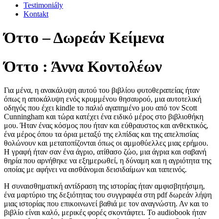
Testimoniály
Kontakt
Όττο – Δωρεάν Κείμενα
Όττο : Άννα Κοντολέων
Για μένα, η ανακάλυψη αυτού του βιβλίου φυτοθεραπείας ήταν
όπως η αποκάλυψη ενός κρυμμένου θησαυρού, μια αυτοτελική
οδηγός που έχει kindle το παλιό αγαπημένο μου από τον Scott
Cunningham και τώρα κατέχει ένα ειδικό μέρος στο βιβλιοθήκη
μου. Ήταν ένας κόσμος που ήταν και εύθραυστος και ανθεκτικός,
ένα μέρος όπου τα όρια μεταξύ της ελπίδας και της απελπισίας
θολώνουν και μετατοπίζονται όπως οι αμμοθύελλες μιας ερήμου.
Η γραφή ήταν σαν ένα άγριο, ατίθασο ζώο, μια άγρια και σαβανή
θηρία που αρνήθηκε να εξημερωθεί, η δύναμη και η αγριότητα της
οποίας με αφήνει να αισθάνομαι δεισιδαίμων και ταπεινός.
Η συναισθηματική αντίδραση της ιστορίας ήταν αμφισβητήσιμη,
ένα μαρτύριο της δεξιότητας του συγγραφέα στη pdf δωρεάν λήψη
μιας ιστορίας που επικοινωνεί βαθιά με τον αναγνώστη. Αν και το
βιβλίο είναι καλό, μερικές φορές σκοντάφτει. Το audiobook ήταν