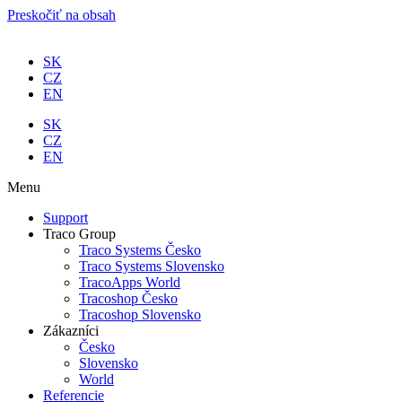
Preskočiť na obsah
SK
CZ
EN
SK
CZ
EN
Menu
Support
Traco Group
Traco Systems Česko
Traco Systems Slovensko
TracoApps World
Tracoshop Česko
Tracoshop Slovensko
Zákazníci
Česko
Slovensko
World
Referencie