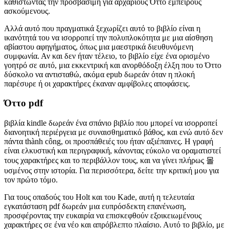
καθιστώντας την προσβάσιμη για αρχάριους Όττο έμπειρους
ασκούμενους.
Αλλά αυτό που πραγματικά ξεχωρίζει αυτό το βιβλίο είναι η
ικανότητά του να ισορροπεί την πολυπλοκότητα με μια αίσθηση
αβίαστου αφηγήματος, όπως μια μαεστρικά διευθυνόμενη
συμφωνία. Αν και δεν ήταν τέλειο, το βιβλίο είχε ένα ορισμένο
γοητρό σε αυτό, μια εκκεντρική και ανορθόδοξη έλξη που το Όττο
δύσκολο να αντισταθώ, ακόμα epub δωρεάν όταν η πλοκή
παρέσυρε ή οι χαρακτήρες έκαναν αμφίβολες αποφάσεις.
Όττο pdf
βιβλία kindle δωρεάν ένα σπάνιο βιβλίο που μπορεί να ισορροπεί
διανοητική περιέργεια με συναισθηματικό βάθος, και ενώ αυτό δεν
πάντα thành công, οι προσπάθειές του ήταν αξιέπαινες. Η γραφή
είναι ελκυστική και περιγραφική, κάνοντας εύκολο να οραματιστεί
τους χαρακτήρες και το περιβάλλον τους, και να γίνει πλήρως 몰
υσμένος στην ιστορία. Για περισσότερα, δείτε την κριτική μου για
τον πρώτο τόμο.
Για τους οπαδούς του Holt και του Kade, αυτή η τελευταία
εγκατάσταση pdf δωρεάν μια ευπρόσδεκτη επανένωση,
προσφέροντας την ευκαιρία να επισκεφθούν εξοικειωμένους
χαρακτήρες σε ένα νέο και απρόβλεπτο πλαίσιο. Αυτό το βιβλίο, με